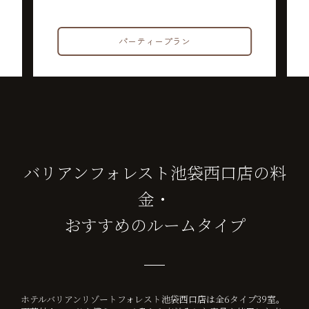
適
バリアンの女子会ページ
バリアンフォレスト池袋西口店の料
金・
おすすめのルームタイプ
ホテルバリアンリゾートフォレスト池袋西口店は全6タイプ39室。