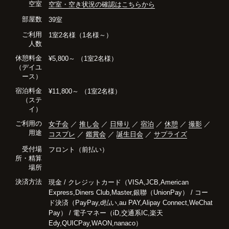
空室
空室・空き状況の確認はこちらから
部屋数
39室
ご利用
1室2名様（1名様～）
人数
休憩料金
¥5,800～ （1室2名様）
（デイユ
ース）
宿泊料金
¥11,800～ （1室2名様）
（ステ
イ）
ご利用の
女子会
／
推し会
／
日帰り
／
宿泊
／
休憩
／
撮影
／
用途
コスプレ
／
鑑賞会
／
誕生日会
／
サプライズ
受付場
フロント（前払い）
所・精算
場所
決済方法
現金 / クレジットカード（VISA,JCB,American
Express,Diners Club,Master,銀聯（UnionPay） / コー
ド決済（PayPay,d払い,au PAY,Alipay Connect,WeChat
Pay） / 電子マネー（iD,交通系IC,楽天
Edy,QUICPay,WAON,nanaco）