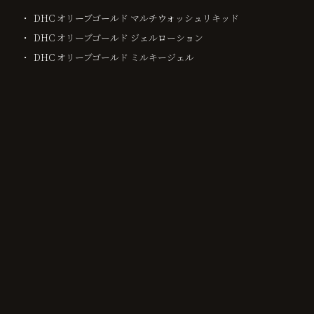
DHC オリーブゴールド マルチウォッシュリキッド
DHC オリーブゴールド ジェルローション
DHC オリーブゴールド ミルキージェル
DHC オリーブゴールド ミルキーフェイスウォッシュ
DHC オリーブゴールドクレンジングオイル
クラシエ ジーラ クレンジングオイル（パウチ）×1
クラシエ ジーラ フェイスウォッシュ（パウチ）×1
クラシエ ジーラ ローション（パウチ）×1
クラシエ ジーラ ミルキィエッセンス（パウチ）×1
ボディタオル綿×1
コンタクトレンズ保存液＋ケース（使い切りタイプ）×1
カミソリ×1
レディースセット（コットン2＋綿棒2）×1
ヘアブラシ×1
ヘッドバンドセット（ヘアネット＋ヘアゴム）×1
ハブラシ×2