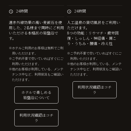
24時間
24時間
遠赤外線効果の高い麦飯石を使
人工温泉の貸切風呂をご利用い
用した、2名様まで同時にご利用
ただけます。
いただける本格派の岩盤浴で
8つの効能：リウマチ・疲労回
す。
復・しっしん・神経痛・肩こ
り・うちみ・腰痛・冷え性
ホテルご利用のお客様は無料でご利
用いただけます。
ご予約不要で空いていればすぐにご
ご予約不要で空いていればすぐにご
利用いただけます。
利用いただけます。
他のお客様が利用している、メンテ
他のお客様が利用している、メンテ
ナンス中など、利用状況もご確認い
ナンス中など、利用状況もご確認い
ただけます。
ただけます。
利用状況確認はコチ
ホテルで楽しめる
ラ
岩盤浴について
利用状況確認はコチ
ラ