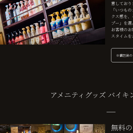
意しており
「いつもの
クス感を、
プー」を選
お客様のお
スタイムを
※個包装の
アメニティグッズ
バイキ
無料の