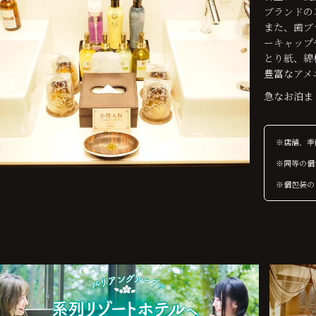
ブランドの
また、歯ブ
ーキャップ
とり紙、綿
豊富なアメ
急なお泊ま
※店舗、季
※同等の個
※個包装の