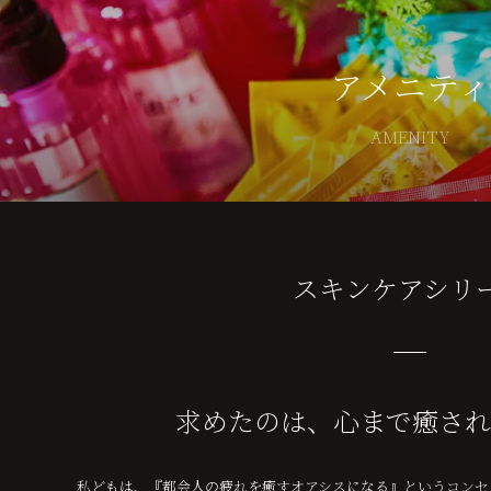
アメニティ
AMENITY
スキンケアシリ
求めたのは、
心まで癒され
私どもは、『都会人の疲れを癒すオアシスになる』というコンセ