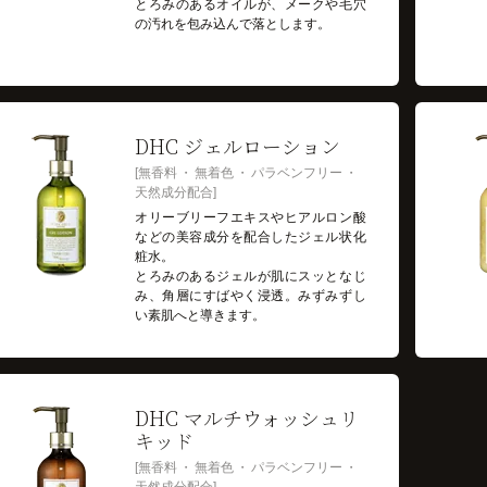
とろみのあるオイルが、メークや毛穴
の汚れを包み込んで落とします。
DHC ジェルローション
無香料
無着色
パラベンフリー
天然成分配合
オリーブリーフエキスやヒアルロン酸
などの美容成分を配合したジェル状化
粧水。
とろみのあるジェルが肌にスッとなじ
み、角層にすばやく浸透。みずみずし
い素肌へと導きます。
DHC マルチウォッシュリ
キッド
無香料
無着色
パラベンフリー