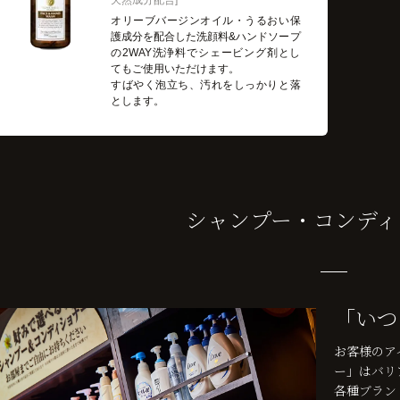
天然成分配合
オリーブバージンオイル・うるおい保
護成分を配合した洗顔料&ハンドソープ
の2WAY洗浄料でシェービング剤とし
てもご使用いただけます。
すばやく泡立ち、汚れをしっかりと落
とします。
シャンプー・
コンディ
「いつ
お客様のア
ー」はバリ
各種ブラン