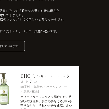
品質」そして「確かな効果」を兼ね備えた
用意いたしました。
当店のコンセプトに相応しいと考えたからです。
にこだわった、バリアン厳選の逸品です。
意しております。
DHC ミルキーフェースウ
ォッシュ
無香料
無着色
パラベンフリー
天然成分配合
オリーブリーフエキスを配合した、乳
液状の洗顔料。肌に必要なうるおいを
守りながら、汚れや余分な皮脂、古い