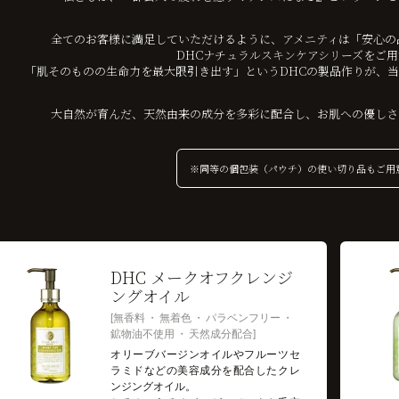
全てのお客様に満足していただけるように、アメニティは「安心の
DHCナチュラルスキンケアシリーズをご
「肌そのものの生命力を最大限引き出す」というDHCの製品作りが、
大自然が育んだ、天然由来の成分を多彩に配合し、お肌への優しさ
※同等の個包装（パウチ）の使い切り品もご用
DHC メークオフクレンジ
ングオイル
無香料
無着色
パラベンフリー
鉱物油不使用
天然成分配合
オリーブバージンオイルやフルーツセ
ラミドなどの美容成分を配合したクレ
ンジングオイル。