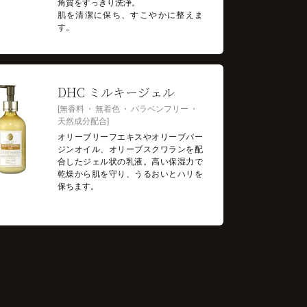
角質をすっきり洗浄。
肌を清潔に保ち、すこやかに整えま
す。
DHC ミルキージェル
無香料
無着色
パラベンフリー
天然成分配合
オリーブリーフエキスやオリーブバー
ジンオイル、オリーブスクワランを配
合したジェル状の乳液。高い保湿力で
乾燥から肌を守り、うるおいとハリを
保ちます。