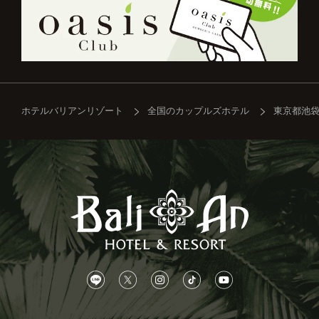
ホテルバリアンリゾート
全国のカップルズホテル
東京都池