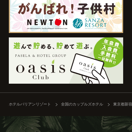
ホテルバリアンリゾート
全国のカップルズホテル
東京都新