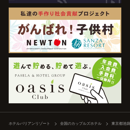
ホテルバリアンリゾート
全国のカップルズホテル
東京都池