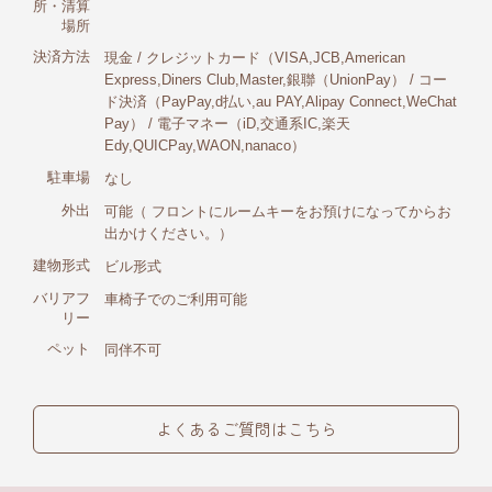
所・清算
場所
決済方法
現金 / クレジットカード（VISA,JCB,American
Express,Diners Club,Master,銀聯（UnionPay） / コー
ド決済（PayPay,d払い,au PAY,Alipay Connect,WeChat
Pay） / 電子マネー（iD,交通系IC,楽天
Edy,QUICPay,WAON,nanaco）
駐車場
なし
外出
可能（ フロントにルームキーをお預けになってからお
出かけください。）
建物形式
ビル形式
バリアフ
車椅子でのご利用可能
リー
ペット
同伴不可
よくあるご質問はこちら