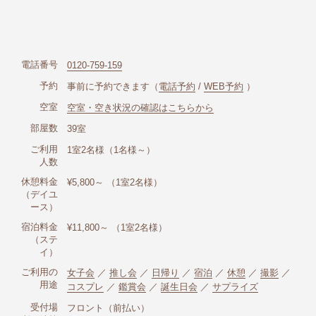
電話番号
0120-759-159
予約
事前に予約できます（
電話予約
/
WEB予約
）
空室
空室・空き状況の確認はこちらから
部屋数
39室
ご利用
1室2名様（1名様～）
人数
休憩料金
¥5,800～ （1室2名様）
（デイユ
ース）
宿泊料金
¥11,800～ （1室2名様）
（ステ
イ）
ご利用の
女子会
／
推し会
／
日帰り
／
宿泊
／
休憩
／
撮影
／
用途
コスプレ
／
鑑賞会
／
誕生日会
／
サプライズ
受付場
フロント（前払い）