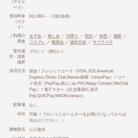
（デイユ
ース）
宿泊料金
¥11,800～ （1室2名様）
（ステ
イ）
ご利用の
女子会
／
推し会
／
日帰り
／
宿泊
／
休憩
／
撮影
／
用途
コスプレ
／
鑑賞会
／
誕生日会
／
サプライズ
受付場
フロント（前払い）
所・清算
場所
決済方法
現金 / クレジットカード（VISA,JCB,American
Express,Diners Club,Master,銀聯（UnionPay） / コー
ド決済（PayPay,d払い,au PAY,Alipay Connect,WeChat
Pay） / 電子マネー（iD,交通系IC,楽天
Edy,QUICPay,WAON,nanaco）
駐車場
なし
外出
可能（ フロントにルームキーをお預けになってからお
出かけください。）
建物形式
ビル形式