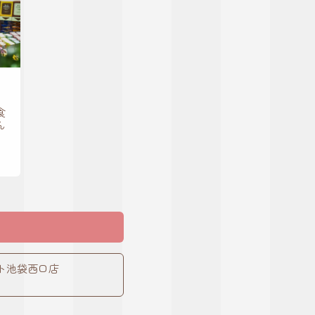
食
ん
ト池袋西口店