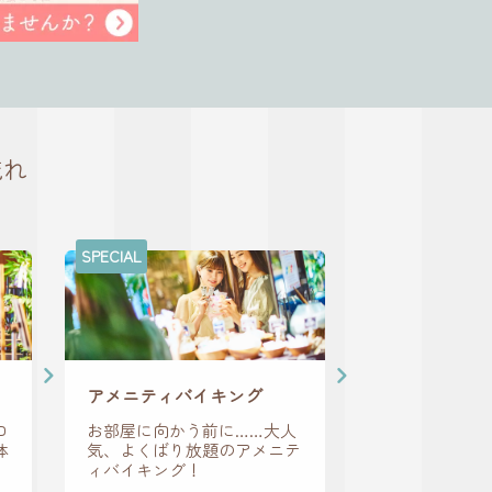
流れ
SPECIAL
アメニティバイキング
ロ
お部屋に向かう前に……大人
体
気、よくばり放題のアメニテ
ィバイキング！