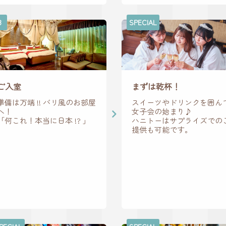
3
SPECIAL
ご入室
まずは乾杯！
準備は万端 !! バリ風のお部屋
スイーツやドリンクを囲ん
へ！
女子会の始まり♪
「何これ！本当に日本 !? 」
ハニトーはサプライズでの
提供も可能です。