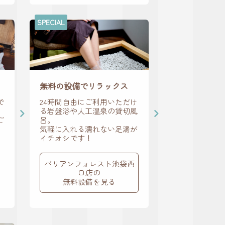
SPECIAL
無料の設備でリラックス
で
24時間自由にご利用いただけ
る岩盤浴や人工温泉の貸切風
ご
呂。
気軽に入れる濡れない足湯が
イチオシです！
バリアンフォレスト池袋西
口店の
無料設備を見る