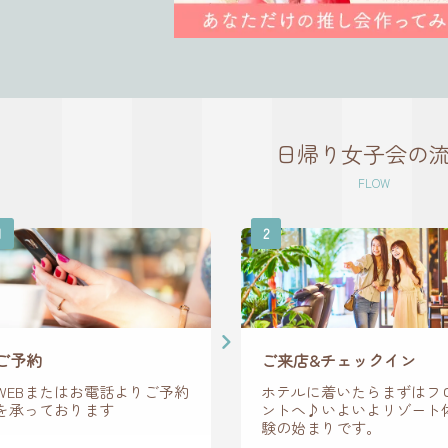
日帰り女子会の
FLOW
1
2
ご予約
ご来店&チェックイン
WEBまたはお電話よりご予約
ホテルに着いたらまずはフ
を承っております
ントへ♪いよいよリゾート
験の始まりです。