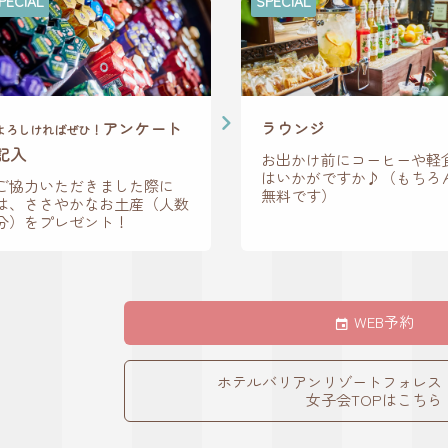
PECIAL
SPECIAL
アンケート
ラウンジ
よろしければぜひ！
記入
お出かけ前にコーヒーや軽
はいかがですか♪（もちろ
ご協力いただきました際に
無料です）
は、ささやかなお土産（人数
分）をプレゼント！
WEB予約
ホテルバリアンリゾートフォレス
女子会TOPはこちら