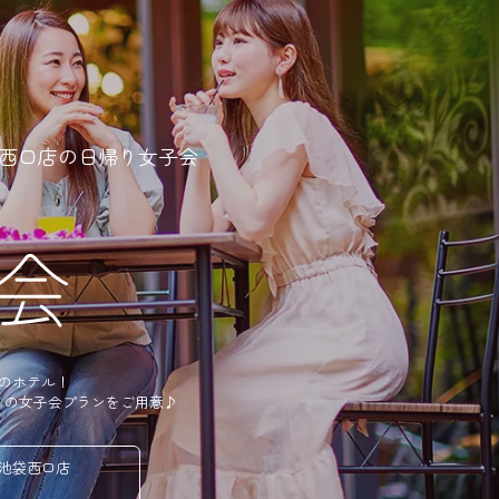
西口店の
日帰り女子会
のホテル！
リの女子会プランをご用意♪
池袋西口店