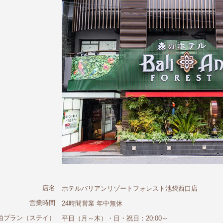
店名
ホテルバリアンリゾートフォレスト池袋西口店
営業時間
24時間営業 年中無休
泊プラン（ステイ）
平日（月～木）・日・祝日：20:00～