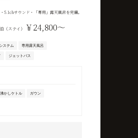
5.1chサウンド・「専用」露天風呂を完備。
￥24,800～
泊（ステイ）
ドシステム
専用露天風呂
ド
ジェットバス
沸かしケトル
ガウン