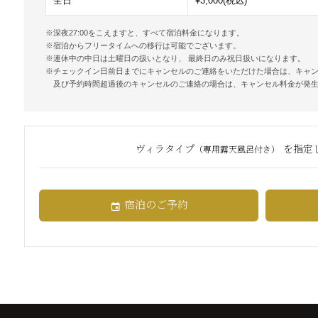
全日
¥3,000(税込)
深夜27:00をこえますと、すべて宿泊料金になります。
宿泊からフリータイムへの移行は可能でございます。
連休中の中日は土曜日の扱いとなり、 最終日のみ祝日扱いになります。
チェックイン日前日までにキャンセルのご連絡をいただけた場合は、キャ
及び予約時間超過後のキャンセルのご連絡の場合は、キャンセル料金が発
ヴィラタイプ
を指定
（専用露天風呂付き）
宿泊のご予約