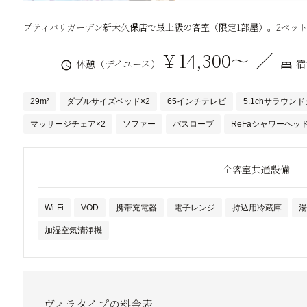
プティバリガーデン新大久保店で最上級の客室（限定1部屋）。2ベット・
￥14,300～
休憩（デイユース）
宿
29m²
ダブルサイズベッド×2
65インチテレビ
5.1chサラウン
マッサージチェア×2
ソファー
バスローブ
ReFaシャワーヘッ
全客室共通設備
Wi-Fi
VOD
携帯充電器
電子レンジ
持込用冷蔵庫
湯
加湿空気清浄機
ヴィラタイプの料金表