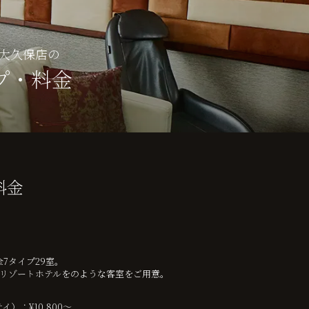
大久保店の
プ・料金
料金
7タイプ29室。
リゾートホテルをのような客室をご用意。
）：¥10,800～