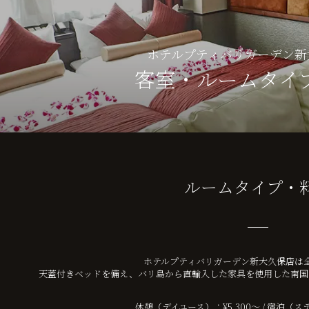
ホテルプティバリガーデン新
客室・ルームタイ
ルームタイプ・
ホテルプティバリガーデン新大久保店は全
天蓋付きベッドを備え、バリ島から直輸入した家具を使用した南国
休憩（デイユース）：¥5,300～
/
宿泊（ステイ