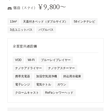
￥9,800～
宿泊（ステイ）
13m²
天蓋付きベッド（ダブルサイズ）
58インチテレビ
3点ユニットバス
バブルバス
全客室共通設備
VOD
Wi-Fi
ブルーレイプレイヤー
ナノケアドライヤー
ナノケアスチーマー
携帯充電器
加湿空気清浄機
持込用冷蔵庫
電子レンジ
電気ケトル
ガウン
クロームキャスト
ReFaシャワーヘッド