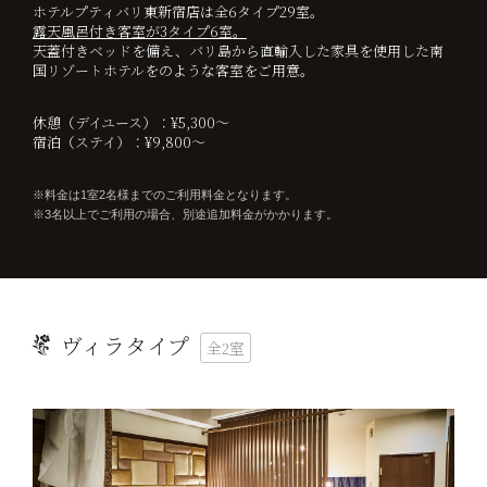
ホテルプティバリ東新宿店は全6タイプ29室。
露天風呂付き客室が3タイプ6室。
天蓋付きベッドを備え、バリ島から直輸入した家具を使用した南
国リゾートホテルをのような客室をご用意。
休憩（デイユース）：¥5,300～
宿泊（ステイ）：¥9,800～
料金は1室2名様までのご利用料金となります。
3名以上でご利用の場合、別途追加料金がかかります。
ヴィラタイプ
全2室