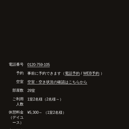
電話番号
0120-759-105
予約
事前に予約できます（
電話予約
/
WEB予約
）
空室
空室・空き状況の確認はこちらから
部屋数
29室
ご利用
1室2名様（2名様～）
人数
休憩料金
¥5,300～ （1室2名様）
（デイユ
ース）