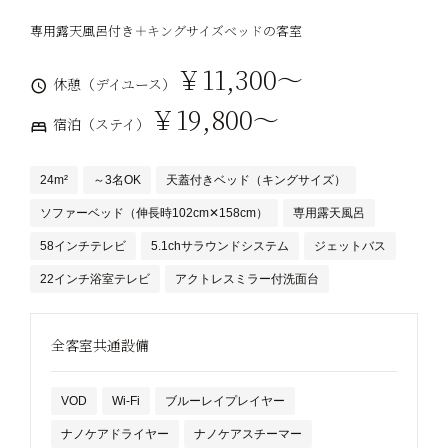
専用露天風呂付き＋キングサイズベッドの客室
￥11,300～
休憩（デイユース）
￥19,800～
宿泊（ステイ）
24m²
～3名OK
天蓋付きベッド（キングサイズ）
ソファーベッド（伸長時102cm✕158cm）
専用露天風呂
58インチテレビ
5.1chサラウンドシステム
ジェットバス
22インチ浴室テレビ
アクトレスミラー付洗面台
全客室共通設備
VOD
Wi-Fi
ブルーレイプレイヤー
ナノケアドライヤー
ナノケアスチーマー