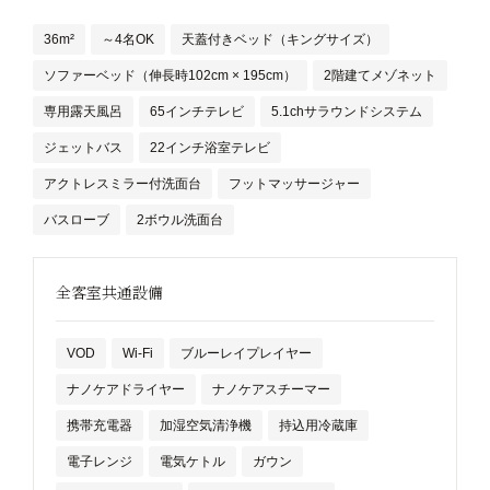
36m²
～4名OK
天蓋付きベッド（キングサイズ）
ソファーベッド（伸長時102cm × 195cm）
2階建てメゾネット
専用露天風呂
65インチテレビ
5.1chサラウンドシステム
ジェットバス
22インチ浴室テレビ
アクトレスミラー付洗面台
フットマッサージャー
バスローブ
2ボウル洗面台
全客室共通設備
VOD
Wi-Fi
ブルーレイプレイヤー
ナノケアドライヤー
ナノケアスチーマー
携帯充電器
加湿空気清浄機
持込用冷蔵庫
電子レンジ
電気ケトル
ガウン