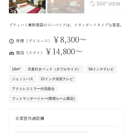
プティバリ東新宿店のスーペリアは、スタンダードタイプな客室。
￥8,300～
休憩（デイユース）
￥14,800～
宿泊（ステイ）
18m²
天蓋付きベッド（ダブルサイズ）
58インチテレビ
ジェットバス
22インチ浴室テレビ
アクトレスミラー付洗面台
フットマッサージャー(禁煙ルーム限定)
全客室共通設備