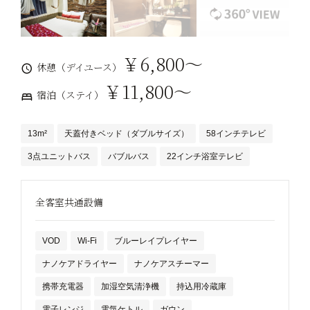
￥6,800～
休憩（デイユース）
￥11,800～
宿泊（ステイ）
13m²
天蓋付きベッド（ダブルサイズ）
58インチテレビ
3点ユニットバス
バブルバス
22インチ浴室テレビ
全客室共通設備
VOD
Wi-Fi
ブルーレイプレイヤー
ナノケアドライヤー
ナノケアスチーマー
携帯充電器
加湿空気清浄機
持込用冷蔵庫
電子レンジ
電気ケトル
ガウン