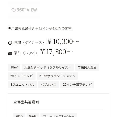
専用露天風呂付き＋65インチ4KTVの客室
￥10,300～
休憩（デイユース）
￥17,800～
宿泊（ステイ）
18m²
天蓋付きベッド（ダブルサイズ）
専用露天風呂
65インチテレビ
5.1chサラウンドシステム
3点ユニットバス
バブルバス
22インチ浴室テレビ
全客室共通設備
VOD
Wi-Fi
ブルーレイプレイヤー