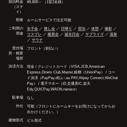
宿泊料金
¥9,800～ （1室2名様）
（ステ
イ）
朝食
ルームサービスで注文可能
ご利用の
女子会
／
推し会
／
日帰り
／
宿泊
／
休憩
／
撮影
／
用途
コスプレ
／
鑑賞会
／
誕生日会
／
サプライズ
／
温泉
／
サウナ
受付場
フロント（前払い）
所・精算
場所
決済方法
現金 / クレジットカード（VISA,JCB,American
Express,Diners Club,Master,銀聯（UnionPay） / コー
ド決済（PayPay,d払い,au PAY,Alipay Connect,WeChat
Pay） / 電子マネー（iD,交通系IC,楽天
Edy,QUICPay,WAON,nanaco）
駐車場
なし
外出
可能（フロントにルームキーをお預けになってからお
出かけください。）
建物形式
ビル形式