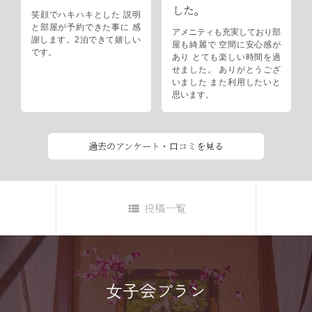
した。
笑顔でハキハキとした 説明
と部屋が予約できた事に 感
アメニティも充実しており部
謝します。2泊できて嬉しい
屋も綺麗で 空間に安心感が
です。
あり とても楽しい時間を過
せました。 ありがとうござ
いました また利用したいと
思います。
過去のアンケート・口コミを見る
投稿一覧
女子会プラン