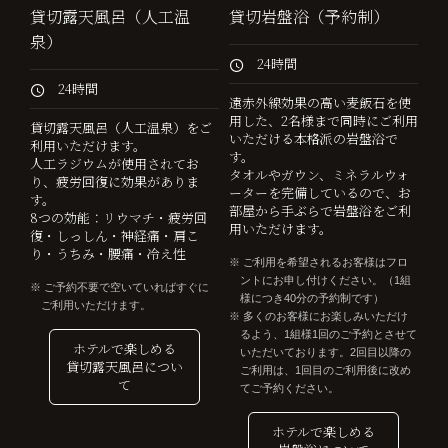
貸切露天風呂（人工温
貸切岩盤浴（予約制）
泉）
24時間
24時間
遠赤外線効果の高い麦飯石を使
用した、2名様まで同時にご利用
貸切露天風呂（人工温泉）をご
いただける本格派の岩盤浴で
利用いただけます。
す。
人工ラジウムが使用されてお
タオルやガウン、ミネラルウォ
り、疲労回復に効果がありま
ーターを完備しているので、お
す。
部屋から手ぶらで岩盤浴をご利
8つの効能：リウマチ・疲労回
用いただけます。
復・しっしん・神経痛・肩こ
り・うちみ・腰痛・冷え性
ご利用を希望されるお客様はフロ
ントにお申し付けください。（1組
ご予約不要で空いていればすぐに
様につき40分の予約制です）
ご利用いただけます。
多くのお客様にお楽しみいただけ
るよう、1組様1回のご予約とさせて
ホテルで楽しめる
いただいております。2回目以降の
貸切露天風呂につい
ご利用は、1回目のご利用後に改め
て
てご予約ください。
ホテルで楽しめる