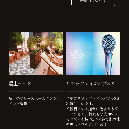
岩盤浴について
屋上テラス
リファファインバブルS
屋上のフリースペースでグラン
全室にリファファインバブルSを
ピング満喫♪
設置しています。
普段目にする通常の泡よりもず
っと小さく、特異的な洗浄のメ
カニズムを持つ2つの泡で肌本来
の美しさを引き出します。