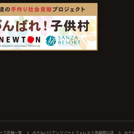
ープ店舗一覧
ホテルバリアンリゾートフォレスト池袋西口店
ホテ