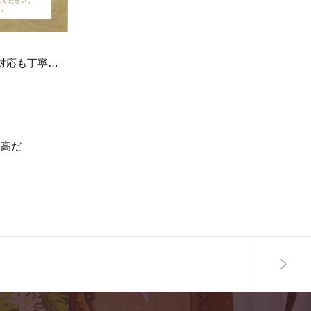
対応も丁寧…
最高だ