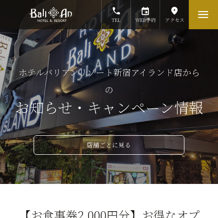
TEL
WEB予約
アクセス
ホテルバリアンリゾート新宿アイランド店から
の
お知らせ・キャンペーン情報
店舗ごとに見る
【お食事券2,000円分】お得なオプ