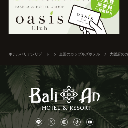
ホテルバリアンリゾート
全国のカップルズホテル
大阪府の