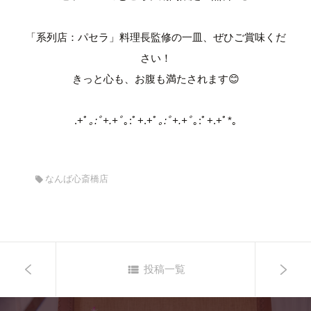
「系列店：パセラ」料理長監修の一皿、ぜひご賞味くだ
さい！
きっと心も、お腹も満たされます😊
.+ﾟ
｡:ﾟ+.+ﾟ
｡:ﾟ+.+ﾟ
｡:ﾟ+.+ﾟ
｡:ﾟ+.+ﾟ*｡
なんば心斎橋店
投稿一覧