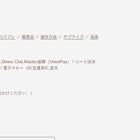
コスプレ
／
鑑賞会
／
誕生日会
／
サプライズ
／
温泉
Diners Club,Master,銀聯（UnionPay） / コード決済
Pay） / 電子マネー（iD,交通系IC,楽天
出かけください。）