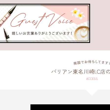
バリアン東名川崎I.C店
ACCESS