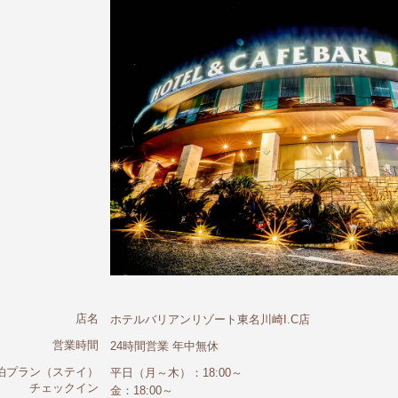
店名
ホテルバリアンリゾート東名川崎I.C店
営業時間
24時間営業 年中無休
泊プラン（ステイ）
平日（月～木）：18:00～
チェックイン
金：18:00～