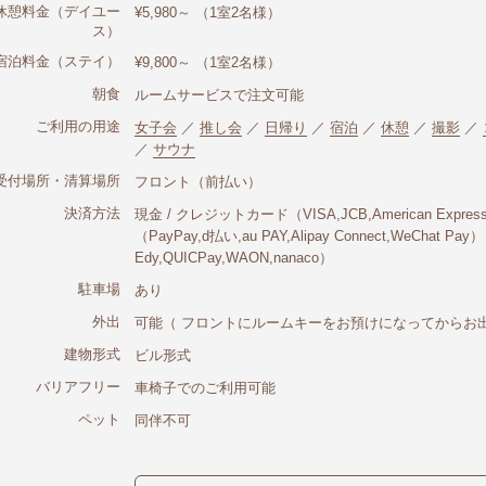
休憩料金（デイユー
¥5,980～ （1室2名様）
ス）
宿泊料金（ステイ）
¥9,800～ （1室2名様）
朝食
ルームサービスで注文可能
ご利用の
用途
女子会
／
推し会
／
日帰り
／
宿泊
／
休憩
／
撮影
／
／
サウナ
受付場所・清算場所
フロント（前払い）
決済方法
現金 / クレジットカード（VISA,JCB,American Express,
（PayPay,d払い,au PAY,Alipay Connect,WeChat 
Edy,QUICPay,WAON,nanaco）
駐車場
あり
外出
可能（ フロントにルームキーをお預けになってからお
建物形式
ビル形式
バリアフリー
車椅子でのご利用可能
ペット
同伴不可