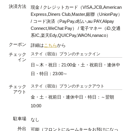
決済方法
現金 / クレジットカード（VISA,JCB,American
Express,Diners Club,Master,銀聯（UnionPay）
/ コード決済（PayPay,d払い,au PAY,Alipay
Connect,WeChat Pay） / 電子マネー（iD,交通
系IC,楽天Edy,QUICPay,WAON,nanaco）
クーポン
詳細は
こちら
から
ステイ（宿泊）プランのチェックイン
チェック
イン
日～木・祝日：21:00金・土・祝前日・連休中
日・特日：23:00～
ステイ（宿泊）プランのチェックアウト
チェック
アウト
金・土・祝前日・連休中日・特日：～翌朝
10:00
駐車場
なし
外出
可能（フロントにルームキーをお預けになっ