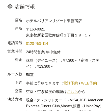
店舗情報
店名
ホテルバリアンリゾート東新宿店
住所
〒160-0021
東京都新宿区歌舞伎町２丁目１９−１７
電話番号
0120-759-114
営業時間
24時間営業 年中無休
料金
休憩（デイユース）：¥7,300～ / 宿泊（ステ
イ）：¥13,300～
ルーム数
50室
予約
事前に予約できます（
電話予約
/
WEB予約
）
空室
空室・空き状況の確認は
こちら
から
決済方法
現金 / クレジットカード（VISA,JCB,American
Express,Diners Club,Master,銀聯（UnionPay）