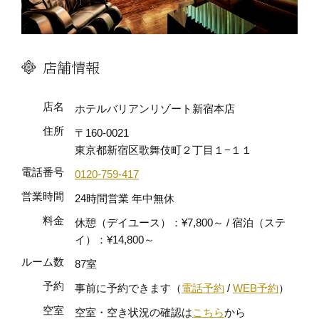
店舗情報
店名
ホテルバリアンリゾート新宿本店
住所
〒160-0021
東京都新宿区歌舞伎町２丁目１−１１
電話番号
0120-759-417
営業時間
24時間営業 年中無休
料金
休憩（デイユース）：¥7,800～ / 宿泊（ステ
イ）：¥14,800～
ルーム数
87室
予約
事前に予約できます（
電話予約
/
WEB予約
）
空室
空室・空き状況の確認は
こちら
から