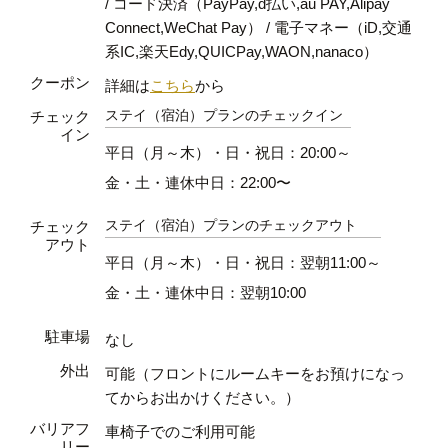
/ コード決済（PayPay,d払い,au PAY,Alipay
Connect,WeChat Pay） / 電子マネー（iD,交通
系IC,楽天Edy,QUICPay,WAON,nanaco）
クーポン
詳細は
こちら
から
ステイ（宿泊）プランのチェックイン
チェック
イン
平日（月～木）・日・祝日：20:00～
金・土・連休中日：22:00〜
ステイ（宿泊）プランのチェックアウト
チェック
アウト
平日（月～木）・日・祝日：翌朝11:00～
金・土・連休中日：翌朝10:00
駐車場
なし
外出
可能（フロントにルームキーをお預けになっ
てからお出かけください。）
バリアフ
車椅子でのご利用可能
リー