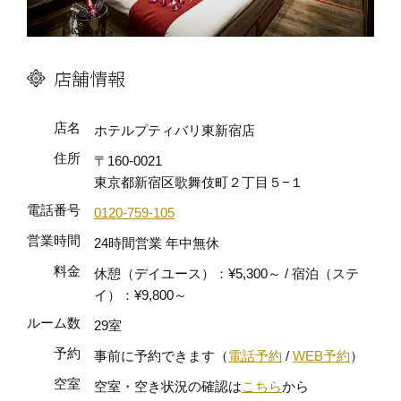
店舗情報
店名
ホテルプティバリ東新宿店
住所
〒160-0021
東京都新宿区歌舞伎町２丁目５−１
電話番号
0120-759-105
営業時間
24時間営業 年中無休
料金
休憩（デイユース）：¥5,300～ / 宿泊（ステ
イ）：¥9,800～
ルーム数
29室
予約
事前に予約できます（
電話予約
/
WEB予約
）
空室
空室・空き状況の確認は
こちら
から