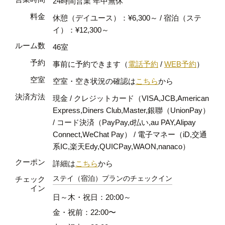
24時間営業 年中無休
料金
休憩（デイユース）：¥6,300～ / 宿泊（ステ
イ）：¥12,300～
ルーム数
46室
予約
事前に予約できます（
電話予約
/
WEB予約
）
空室
空室・空き状況の確認は
こちら
から
決済方法
現金 / クレジットカード（VISA,JCB,American
Express,Diners Club,Master,銀聯（UnionPay）
/ コード決済（PayPay,d払い,au PAY,Alipay
Connect,WeChat Pay） / 電子マネー（iD,交通
系IC,楽天Edy,QUICPay,WAON,nanaco）
クーポン
詳細は
こちら
から
ステイ（宿泊）プランのチェックイン
チェック
イン
日～木・祝日：20:00～
金・祝前：22:00〜