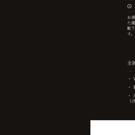
お湯
た濡
靴下
す。
全
（