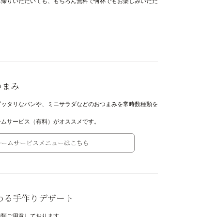
ち帰りいただいても、もちろん無料で何杯でもお楽しみいただ
つまみ
ピッタリなパンや、ミニサラダなどのおつまみを常時数種類を
。
ームサービス（有料）がオススメです。
ルームサービスメニューはこちら
わる手作りデザート
種類ご用意しております。