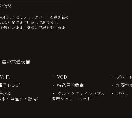
24時間
の代わりにセラミックボールを敷き詰め
れない足湯をご用意しております。
を履いたまま、気軽に足湯を楽しめま
部屋の共通設備
Wi-Fi
VOD
ブルー
電子レンジ
持込用冷蔵庫
加湿空
浄水器
ウルトラファインバブル
ガウン
冷水・常温水・熱湯）
搭載シャワーヘッド