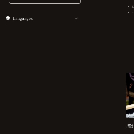
Languages
濡