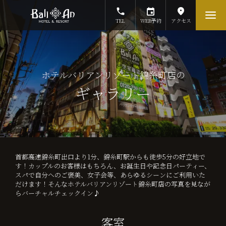
TEL
WEB予約
アクセス
ホテルバリアンリゾート錦糸町店の
ギャラリー
首都高速錦糸町出口より1分、錦糸町駅からも徒歩5分の好立地で
す！カップルのお客様はもちろん、お誕生日や記念日パーティー、
スパで自分へのご褒美、女子会等、あらゆるシーンにご利用いた
だけます！そんなホテルバリアンリゾート錦糸町店の写真を見なが
らバーチャルチェックイン♪
客室