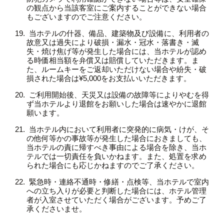
の観点から当該客室にご案内することができない場合
もございますのでご注意ください。
当ホテルの什器、備品、建築物及び設備に、利用者の
故意又は過失により破損・漏水・冠水・落書き・滅
失・焼け焦げ等が発生した場合には、当ホテルが認め
る時価相当額を弁償又は賠償していただきます。ま
た、ルームキーをご返却いただけない場合や紛失・破
損された場合は¥5,000をお支払いいただきます。
ご利用開始後、天災又は設備の故障等によりやむを得
ず当ホテルより退館をお願いした場合は速やかに退館
願います。
当ホテル内において利用者に突発的に病気・けが、そ
の他何等かの事故等が発生した場合におきましても、
当ホテルの責に帰すべき事由による場合を除き、当ホ
テルでは一切責任を負いかねます。また、処置を求め
られた場合にも応じかねますのでご了承ください。
緊急時・連絡不通時・修繕・点検等、当ホテルで室内
への立ち入りが必要と判断した場合には、ホテル管理
者が入室させていただく場合がございます。予めご了
承くださいませ。