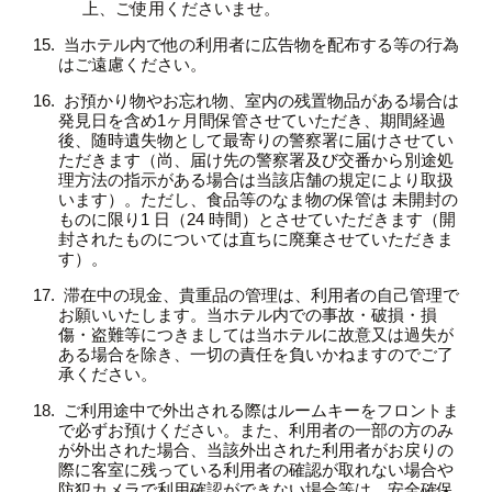
上、ご使用くださいませ。
当ホテル内で他の利用者に広告物を配布する等の行為
はご遠慮ください。
お預かり物やお忘れ物、室内の残置物品がある場合は
発見日を含め1ヶ月間保管させていただき、期間経過
後、随時遺失物として最寄りの警察署に届けさせてい
ただきます（尚、届け先の警察署及び交番から別途処
理方法の指示がある場合は当該店舗の規定により取扱
います）。ただし、食品等のなま物の保管は 未開封の
ものに限り1 日（24 時間）とさせていただきます（開
封されたものについては直ちに廃棄させていただきま
す）。
滞在中の現金、貴重品の管理は、利用者の自己管理で
お願いいたします。当ホテル内での事故・破損・損
傷・盗難等につきましては当ホテルに故意又は過失が
ある場合を除き、一切の責任を負いかねますのでご了
承ください。
ご利用途中で外出される際はルームキーをフロントま
で必ずお預けください。また、利用者の一部の方のみ
が外出された場合、当該外出された利用者がお戻りの
際に客室に残っている利用者の確認が取れない場合や
防犯カメラで利用確認ができない場合等は、安全確保