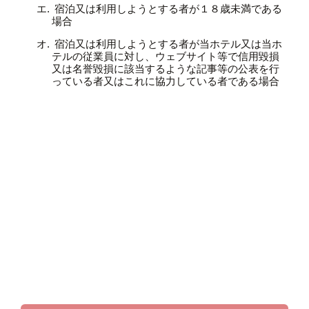
宿泊又は利用しようとする者が１８歳未満である
場合
宿泊又は利用しようとする者が当ホテル又は当ホ
テルの従業員に対し、ウェブサイト等で信用毀損
又は名誉毀損に該当するような記事等の公表を行
っている者又はこれに協力している者である場合
女子会プラン
バリアンといえば女子会として人気のホテル！友達の誕生日や記
念日・お祝い、推し会にもピッタリの女子会プランをご用意♪